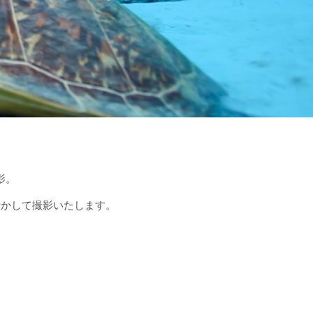
影。
活かして撮影いたします。
。